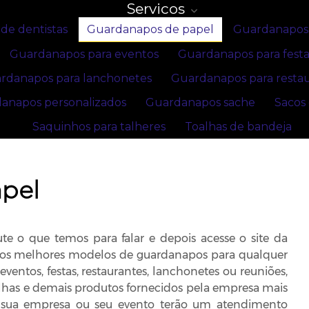
Servicos
de dentistas
Guardanapos de papel
Guardanapos 
Guardanapos para eventos
Guardanapos para festa
rdanapos para lanchonetes
Guardanapos para resta
anapos personalizados
Guardanapos sache
Sacos
Saquinhos para talheres
Toalhas de bandeja
pel
e o que temos para falar e depois acesse o site da
 aos melhores modelos de guardanapos para qualquer
eventos, festas, restaurantes, lanchonetes ou reuniões,
has e demais produtos fornecidos pela empresa mais
, sua empresa ou seu evento terão um atendimento