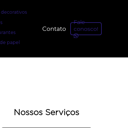
decorativos
Fale
s
Contato
conosco!
urantes
 de papel
Nossos Serviços