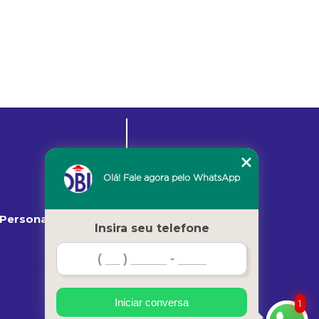
Olá! Fale agora pelo WhatsApp
Inicio
Personalizado
Insira seu telefone
Home
Sobre nós
posnobile.com.br
Servicos
Contato
Iniciar conversa
1