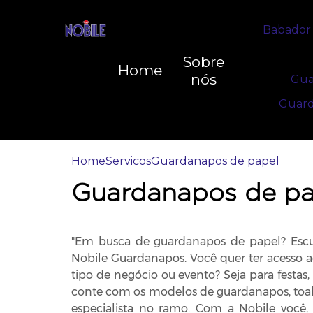
Babador 
Sobre
Home
nós
Gua
Guard
Home
Servicos
Guardanapos de papel
Guardanapos de pa
"Em busca de guardanapos de papel? Escut
Nobile Guardanapos. Você quer ter acesso
tipo de negócio ou evento? Seja para festas, 
conte com os modelos de guardanapos, toal
especialista no ramo. Com a Nobile você